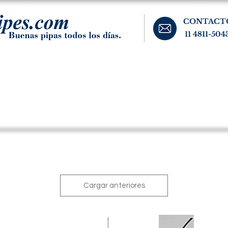
CONTACT
11 4811-504
banos, cigarros, y accesorios para el fumador. Buenos Aires, Argentina.
Pipas Estate
Pipas Raras y Vintage
Tabaco
Accesorio
Cargar anteriores