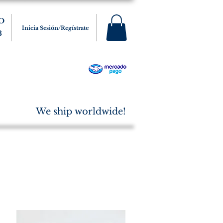
O
Inicia Sesión/Regístrate
3
s
Varios
Cigarros
More
We ship worldwide!