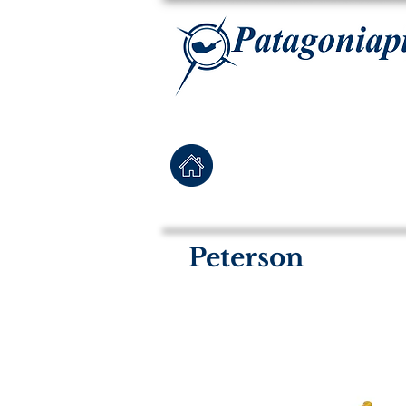
La tabaqueria con la más exclusiva selección de pipas para tabaco, tabaco para pipa, ha
Home
Pipas Nuevas
Peterson