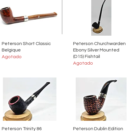
Vista rápida
Vista rápida
Peterson Short Classic
Peterson Churchwarden
Belgique
Ebony Silver Mounted
(D15) Fishtail
Agotado
Agotado
Vista rápida
Vista rápida
Peterson Trinity 86
Peterson Dublin Edition