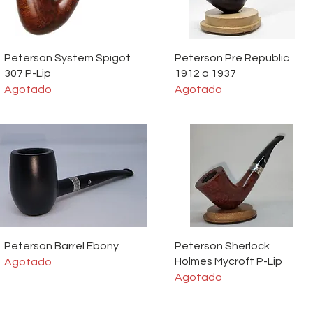
Vista rápida
Vista rápida
Peterson System Spigot
Peterson Pre Republic
307 P-Lip
1912 a 1937
Agotado
Agotado
Vista rápida
Vista rápida
Peterson Barrel Ebony
Peterson Sherlock
Holmes Mycroft P-Lip
Agotado
Agotado