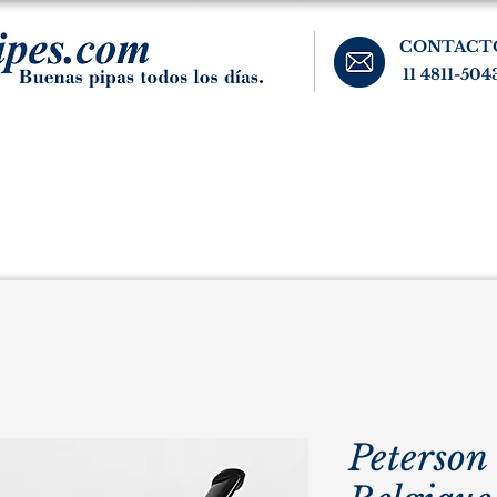
CONTACT
11 4811-504
banos, cigarros, y accesorios para el fumador. Buenos Aires, Argentina.
Pipas Estate
Pipas Raras y Vintage
Tabaco
Accesorio
Peterson 