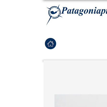
La tabaqueria con la más exclusiva selección de pipas para tabaco, tabaco para pipa, ha
Home
Pipas Nuevas