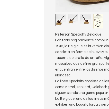
Peterson Specialty Belgique
Lanzada originalmente como uno
1945, la Belgique es la versión di
cazoleta en forma de huevo y su 
taberna de arcilla de antaño. Alg
musculosa que define gran parte 
encuentran entre los diseños má
irlandesa.
La línea Specialty consiste de la
como Barrel, Tankard, Calabash 
siguen siendo una gama popular 
La Belgique, una de las lineas m
exhiben una boquilla larga y aer