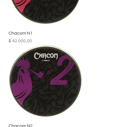
Chacom N1
Precio
$ 42.000,00
Chacom N2