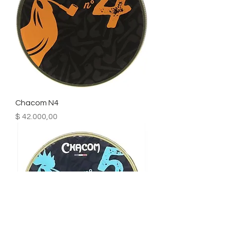
Chacom N4
Precio
$ 42.000,00