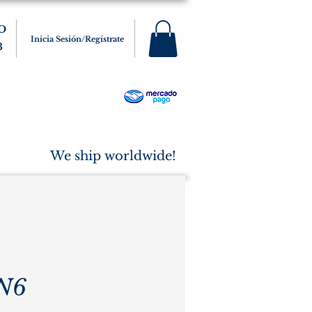
O
Inicia Sesión/Regístrate
3
s
Varios
Cigarros
More
We ship worldwide!
N6