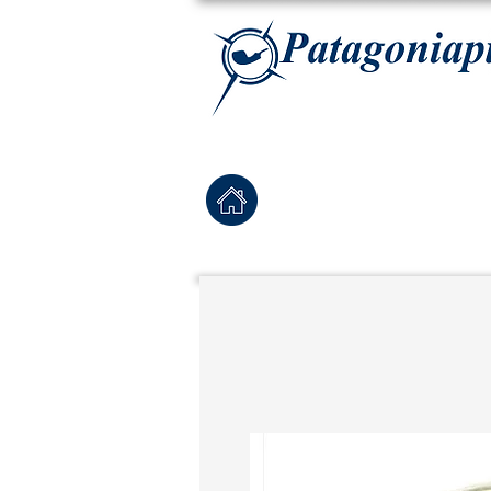
La tabaqueria con la más exclusiva selección de pipas para tabaco, tabaco para pipa, ha
Home
Pipas Nuevas