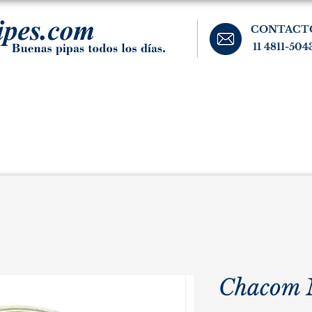
CONTACT
11 4811-504
banos, cigarros, y accesorios para el fumador. Buenos Aires, Argentina.
Pipas Estate
Pipas Raras y Vintage
Tabaco
Accesorio
Chacom 