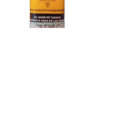
Barsdorf's Bester Honey and Rum
Agotado