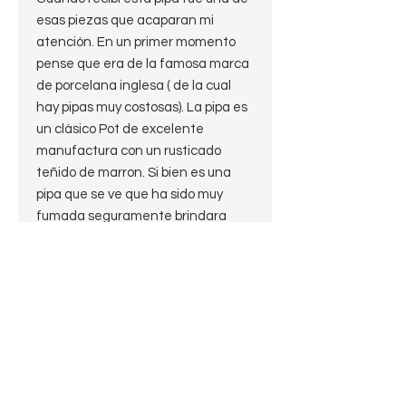
esas piezas que acaparan mi
atención. En un primer momento
pense que era de la famosa marca
de porcelana inglesa ( de la cual
hay pipas muy costosas). La pipa es
un clásico Pot de excelente
manufactura con un rusticado
teñido de marron. Si bien es una
pipa que se ve que ha sido muy
fumada seguramente brindara
muchos años de satisfacciones a
su próximo dueño. Una rateza!
Estate
Shape: Pot
Estado 8 de 10
Largo: 13.5 cm
Alto: 4 cm
Diámetro de la cazoleta: 3.6 cm