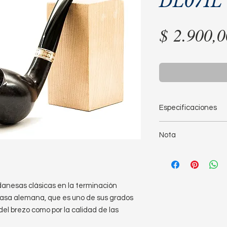
DL071L
$ 2.900,0
Especificaciones
Largo: 14cm
Nota
Altura de la cazo
Diámetro de la c
Las fotos son de la 
Diámetro del horn
misma pipa que vas a
Profundidad del h
Peso: 54g
anesas clásicas en la terminación 
casa alemana, que es uno de sus grados 
del brezo como por la calidad de las 