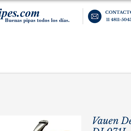
CONTACT
11 4811-504
banos, cigarros, y accesorios para el fumador. Buenos Aires, Argentina.
Pipas Estate
Pipas Raras y Vintage
Tabaco
Accesorio
Vauen D