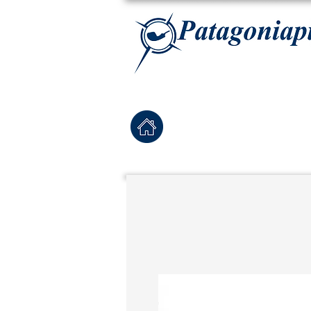
La tabaqueria con la más exclusiva selección de pipas para tabaco, tabaco para pipa, ha
Home
Pipas Nuevas