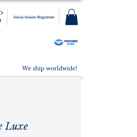
O
Inicia Sesión/Regístrate
3
s
Varios
Cigarros
More
We ship worldwide!
e Luxe