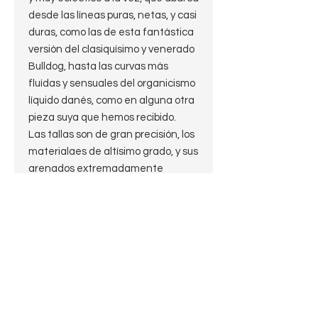
desde las líneas puras, netas, y casi
duras, como las de esta fantástica
versión del clasiquísimo y venerado
Bulldog, hasta las curvas más
fluídas y sensuales del organicismo
líquido danés, como en alguna otra
pieza suya que hemos recibido.
Las tallas son de gran precisión, los
materialaes de altísimo grado, y sus
arenados extremadamente
detallados pero superficiales y
sutiles.
Este chacal de líneas lanzadas y
agresivas se ve suavizado por las
curvas apenas perceptibles en las
"aletas" de la boquilla: una nota
disonante que amalgama la pieza
como un todo elegante y