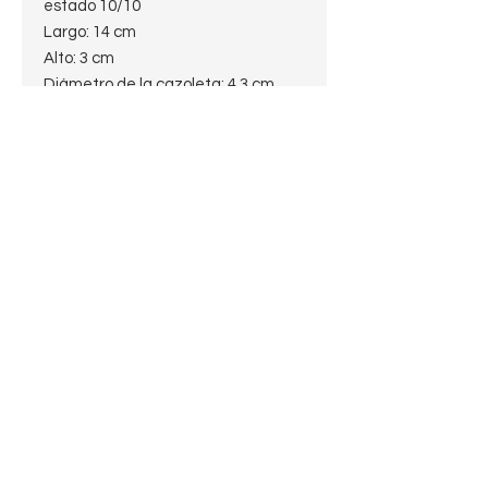
estado 10/10
Largo: 14 cm
Alto: 3 cm
Diámetro de la cazoleta: 4,3 cm
Diámetro del hornillo: 2 cm
Profundidad del hornillo: 2,5 cm
Peso: 34 g
Estado: 10/10
Con enfriador.
Todas nuestras pipas se
encuentran limpias y
desinfectadas, listas para disfrutar
de una relajante fumada.
Pagos procesados por