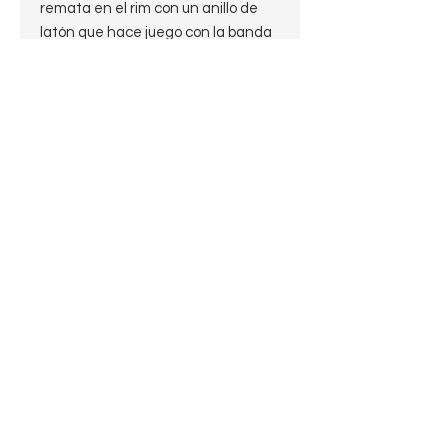
remata en el rim con un anillo de
latón que hace juego con la banda
de la boquilla. ¡Una fantástica pipa
de brezo vintage para añadir a tu
colección! Producida e importada
directamente desde Francia, esta
pipa de brezo con cazoleta sólida
está hecha del mejor brezo
argelino , lo que garantiza una
experiencia de fumada de alta
calidad. Lleva el sello "Argelian
Briar" y "Made in France" en un lado
del cuerpo y "Television Pipe" en el
otro. La robusta boquilla de
vulcanita negra ofrece una larga
durabilidad.
Características:
Nomenclatura:
Television Pipe