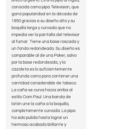
brezo argelino. Es una pipa antigua,
conocida como pipa Television, que
ganó popularidad en la década de
1950 gracias a su diseño alto y su
boquilla larga y curvada que no
impedía ver la pantalla del televisor
al fumar. Tiene una base roscada y
un fondo redondeado. Su diseño es
comparable al de una Poker, salvo
por la base redondeada, y la
cazoleta es lo suficientemente
profunda como para contener una
cantidad considerable de tabaco.
La caña se curva hacia arriba al
estilo Oom Paul. Una banda de
latón une la caña a la boquilla,
completamente curvada. La pipa
ha sido pulida hasta lograr un
hermoso acabado brillante y