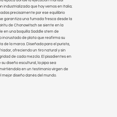
una época donde la ejecución manual
n industrializada que hoy vemos en Italia;
cadas precisamente por ese equilibrio
que garantiza una fumada fresca desde la
píritu de Chonowitsch se siente en la
nde en una boquilla Saddle stem de
go incrustado de plata que reafirma su
ta de la marca. Diseñada para el purista,
riador, ofreciendo un tiro natural y sin
egridad de cada mezcla. El pisadientes en
 su diseño escultural, la pipa sea
irtiéndola en un testimonio virgen de
l mejor diseño danés del mundo.