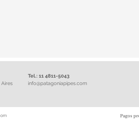
Tel.: 11 4811-5043
Aires
info@patagoniapipes.com
com
Pagos pr