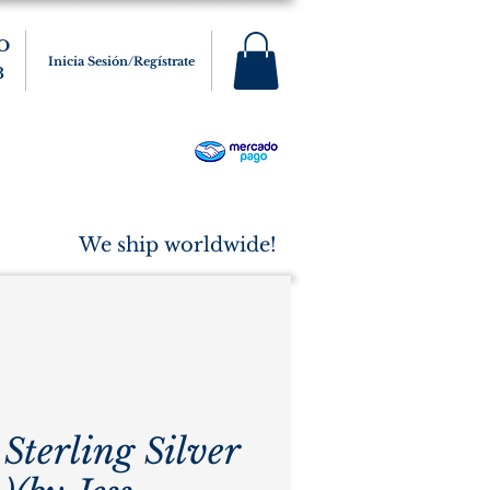
O
Inicia Sesión/Regístrate
3
s
Varios
Cigarros
More
We ship worldwide!
Sterling Silver