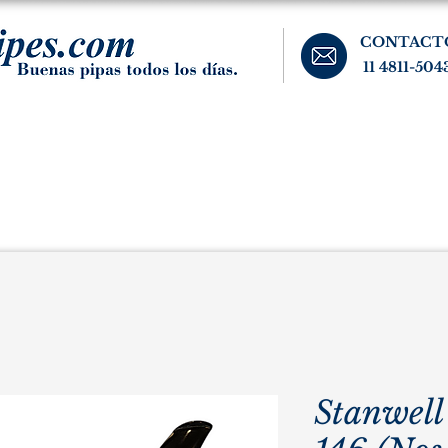
CONTACT
11 4811-504
banos, cigarros, y accesorios para el fumador. Buenos Aires, Argentina.
Pipas Estate
Pipas Raras y Vintage
Tabaco
Accesorio
Stanwell 