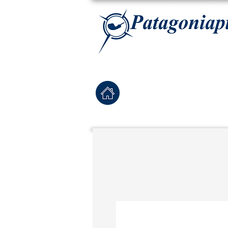
La tabaqueria con la más exclusiva selección de pipas para tabaco, tabaco para pipa, ha
Home
Pipas Nuevas