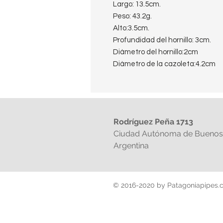
Largo: 13.5cm.
Peso: 43.2g.
Alto:3.5cm.
Profundidad del hornillo: 3cm.
Diámetro del hornillo:2cm
Diámetro de la cazoleta:4.2cm
Boquilla: Vulcanita Fishtail
Filtro: sin filtro
Shape: Horn
Terminación: Smooth
Rodríguez Peña 1713
Material: Brezo
Ciudad Autónoma de Buenos 
Año: 1996
Argentina
Pais: Denmark
© 2016-2020 by Patagoniapipes.