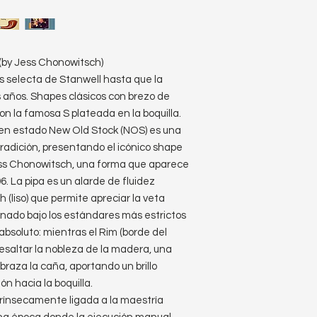
 )(by Jess Chonowitsch)
ás selecta de Stanwell hasta que la
 años. Shapes clásicos con brezo de
con la famosa S plateada en la boquilla.
6 en estado New Old Stock (NOS) es una
tradición, presentando el icónico shape
ess Chonowitsch, una forma que aparece
. La pipa es un alarde de fluidez
(liso) que permite apreciar la veta
onado bajo los estándares más estrictos
 absoluto: mientras el Rim (borde del
 resaltar la nobleza de la madera, una
braza la caña, aportando un brillo
ón hacia la boquilla.
ntrínsecamente ligada a la maestría