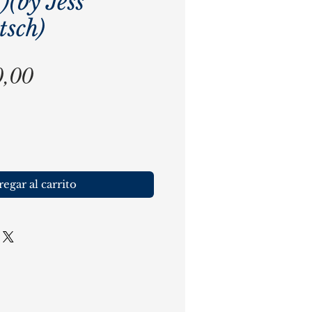
)(by Jess
sch)
Precio
0,00
egar al carrito