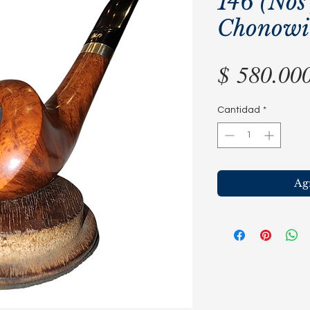
146 (Nos 
Chonowit
$ 580.00
Cantidad
*
Agr