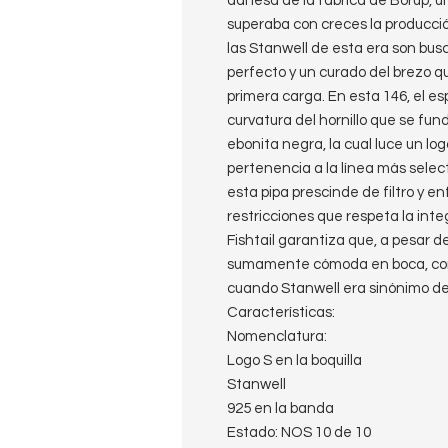
danesa de la fábrica de Borup, 
superaba con creces la producció
las Stanwell de esta era son bus
perfecto y un curado del brezo 
primera carga. En esta 146, el es
curvatura del hornillo que se fu
ebonita negra, la cual luce un lo
pertenencia a la línea más selec
esta pipa prescinde de filtro y enf
restricciones que respeta la int
Fishtail garantiza que, a pesar de
sumamente cómoda en boca, conv
cuando Stanwell era sinónimo de
Características:
Nomenclatura:
Logo S en la boquilla
Stanwell
925 en la banda
Estado: NOS 10 de 10