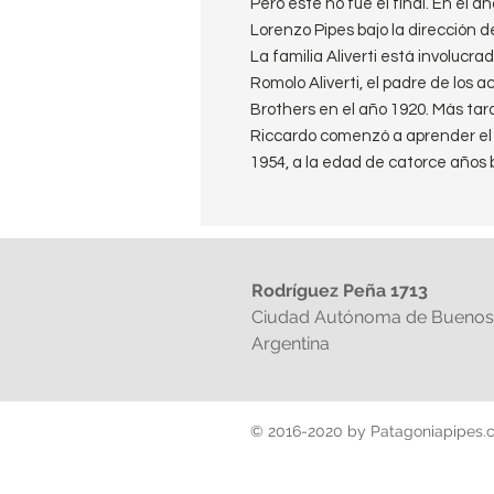
Pero este no fue el final. En el 
Lorenzo Pipes bajo la dirección de
La familia Aliverti está involucr
Romolo Aliverti, el padre de los a
Brothers en el año 1920. Más tar
Riccardo comenzó a aprender el o
1954, a la edad de catorce años ba
Hoy la tercera generación de la 
Massimo Aliverti, hijo de Riccar
director de ventas desde el año
padre y conoce todas las fases d
Rodríguez Peña 1713
una amplia base de clientes par
Ciudad Autónoma de Buenos 
Como segundas marcas, Lorenzo ha
Argentina
Edison , Erica , Old-Vic , TV , Tío 
La pipa es una Spitfire Smooth Bi
Largo 15 cm
Alto: 4 cm
© 2016-2020 by Patagoniapipes.
Ancho total de la cazoleta 4 cm
Ancho del hornillo: 2.2 cm