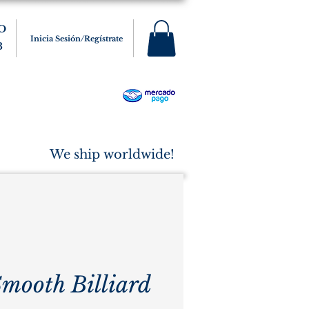
O
Inicia Sesión/Regístrate
3
s
Varios
Cigarros
More
We ship worldwide!
Smooth Billiard