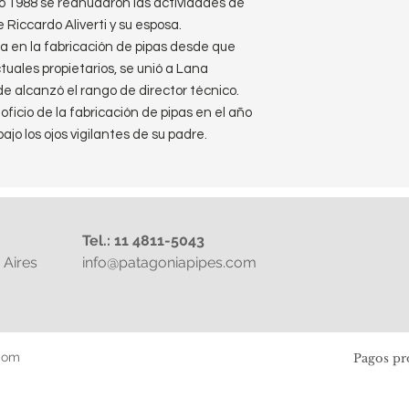
año 1988 se reanudaron las actividades de
 Riccardo Aliverti y su esposa.
ada en la fabricación de pipas desde que
ctuales propietarios, se unió a Lana
de alcanzó el rango de director técnico.
ficio de la fabricación de pipas en el año
jo los ojos vigilantes de su padre.
familia está trabajando para la compañía.
do, ha estado con la compañía como
 1991. Trabaja estrechamente con su
e la producción. Massimo ha establecido
Tel.: 11 4811-5043
a Lorenzo en todo el mundo.
Aires
info@patagoniapipes.com
 usado las siguientes: Spitfire , Lloyds ,
Paul y Tagliabue
lliard Estate y su estado es 7 de 10
com
Pagos pr