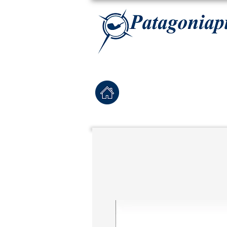
La tabaqueria con la más exclusiva selección de pipas para tabaco, tabaco para pipa, ha
Home
Pipas Nuevas