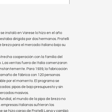
 se instaló en Varese lo hizo en el año
 estaba dirigida por dos hermanos. Fratelli
e brezo para el mercado italiano bajo su
strecha cooperación con la familia del
. Las ventas fuera de Italia comenzaron
stantemente. Para 1939, la fabricación
 tamaño de fábrica con 120 personas
ble por el momento. El programa se
adas: pipas de bajo presupuesto y sin
mercados masivos.
ndial, el mundo de la pipa de brezo no
 empresas italianas sufrieron los
e se hizo cargo de Fratelli Lana y cambió