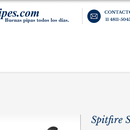
CONTACT
11 4811-504
banos, cigarros, y accesorios para el fumador. Buenos Aires, Argentina.
Pipas Estate
Pipas Raras y Vintage
Tabaco
Accesorio
Spitfire 