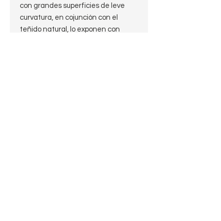
con grandes superficies de leve
curvatura, en cojunción con el
teñido natural, lo exponen con
claridad y donaire. Cómoda en la
mano, ideal para la boca, y casi
hipnótica a la vista, es una de esas
pipas llamadas a convertirse en
una favorita instantánea en
cualquier rotación a la que se sume.
Me encanta.
JMV
Pagos procesados por