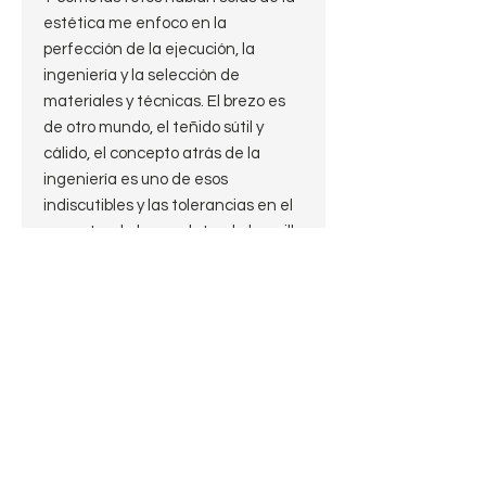
estética me enfoco en la
perfección de la ejecución, la
ingeniería y la selección de
materiales y técnicas. El brezo es
de otro mundo, el teñido sútil y
cálido, el concepto atrás de la
ingeniería es uno de esos
indiscutibles y las tolerancias en el
encastre de la cazoleta y la boquilla
son de relojería.
La sensualidad de las formas
sumada a la precisión en la
ejecución en materiales de altísimo
grado resulta en un objeto precioso
y difícil de resistir.
Y además es una Calabash,
garantía de fumadas siempre
frescas y secas.