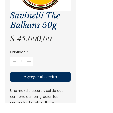
Savinelli The
Balkans 50g
Precio
$ 45.000,00
Cantidad
*
Agregar al carrito
Una mezcla oscura y cálida que
contiene como ingredientes
principales Latakia y Black
Cavendish. El aroma especiado y