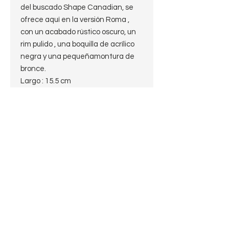
del buscado Shape Canadian, se
ofrece aquí en la versión Roma ,
con un acabado rústico oscuro, un
rim pulido , una boquilla de acrílico
negra y una pequeñamontura de
bronce.
Largo : 15.5 cm
Peso: 46.4 g
Alto: 4.9 cm
Profundidad del hornillo: 4.2 cm
Diámetro del hornillo: 2 cm
Diámetro de la cazoleta: 3.5 cm
Boquilla: Acrílico Fishtail
Filtro: para filtro de 6mm
Shape: Canadian
Terminación: Rusticada
Material: Brezo
País: Italy