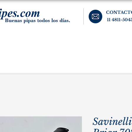
CONTACT
11 4811-504
banos, cigarros, y accesorios para el fumador. Buenos Aires, Argentina.
Pipas Estate
Pipas Raras y Vintage
Tabaco
Accesorio
Savinell