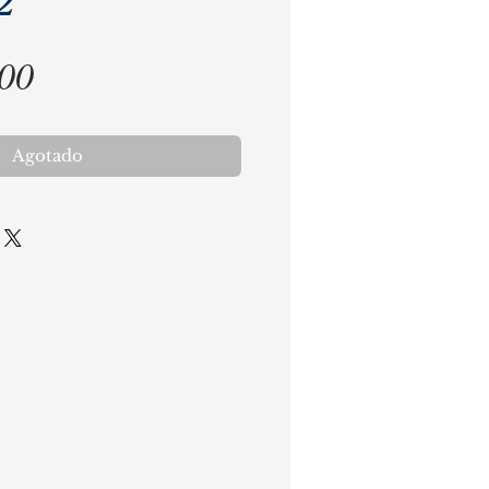
2
Precio
,00
Agotado