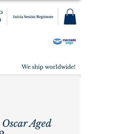
O
Inicia Sesión/Regístrate
3
s
Varios
Cigarros
More
We ship worldwide!
i Oscar Aged