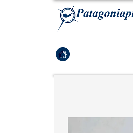
La tabaqueria con la más exclusiva selección de pipas para tabaco, tabaco para pipa, ha
Home
Pipas Nuevas