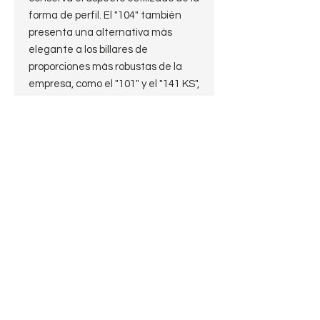
forma de perfil. El "104" también
presenta una alternativa más
elegante a los billares de
proporciones más robustas de la
empresa, como el "101" y el "141 KS",
sin sacrificar nada en términos de
profundidad de la cámara. Aqui se
presenta en una terminación de
chorro de arena cobrizo
Características:
Nomenclatura:
Savinelli
Classica
104
Logo S
Italy
Logo en la boquilla
Estado: 10 de 10