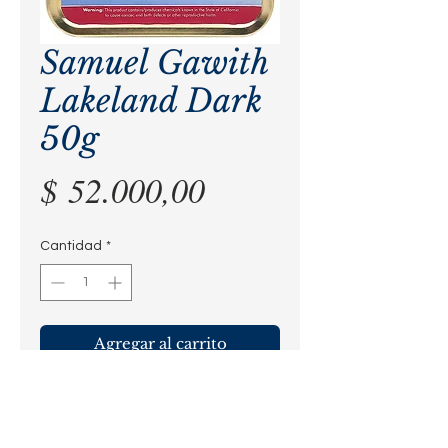
Samuel Gawith
Lakeland Dark
50g
Precio
$ 52.000,00
Cantidad
*
Agregar al carrito
Una mezcla poderosa y de gran 
cuerpo. Esencialmente un flake 
1792 sin Tonquin. Oscura, suave e 