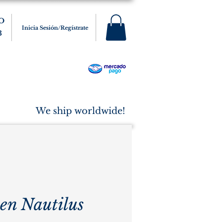
O
Inicia Sesión/Regístrate
3
s
Varios
Cigarros
More
We ship worldwide!
en Nautilus