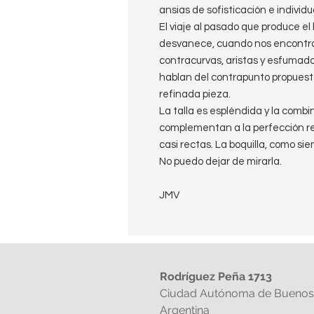
ansias de sofisticación e individu
El viaje al pasado que produce el 
desvanece, cuando nos encontran
contracurvas, aristas y esfumad
hablan del contrapunto propuesto 
refinada pieza.
La talla es espléndida y la combi
complementan a la perfección re
casi rectas. La boquilla, como sie
No puedo dejar de mirarla.
JMV
Rodríguez Peña 1713
Ciudad Autónoma de Buenos 
Argentina