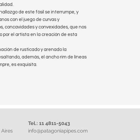
alidad.
hallazgo de este fósil se interrumpe, y
os con el juego de curvas y
os, concavidades y convexidades, que nos
por el artista en la creación de esta
nación de rusticado y arenado la
saltando, además, el ancho rim de líneas
mpre, es exquisita.
Tel.: 11 4811-5043
Aires
info@patagoniapipes.com