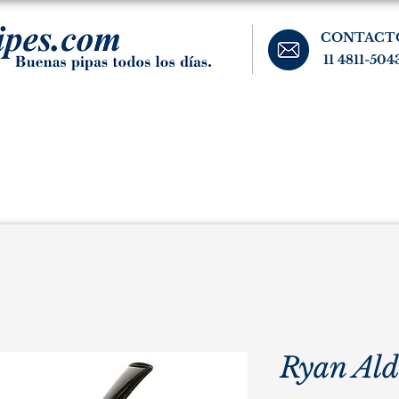
CONTACT
11 4811-504
banos, cigarros, y accesorios para el fumador. Buenos Aires, Argentina.
Pipas Estate
Pipas Raras y Vintage
Tabaco
Accesorio
Ryan Ald