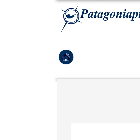
La tabaqueria con la más exclusiva selección de pipas para tabaco, tabaco para pipa, ha
Home
Pipas Nuevas