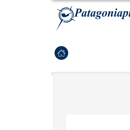
La tabaqueria con la más exclusiva selección de pipas para tabaco, tabaco para pipa, ha
Home
Pipas Nuevas