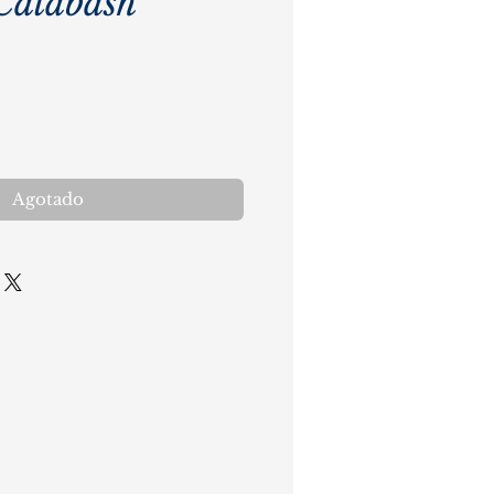
Calabash
cio
Agotado