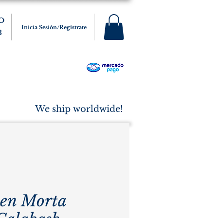
O
Inicia Sesión/Regístrate
3
s
Varios
Cigarros
More
We ship worldwide!
den Morta