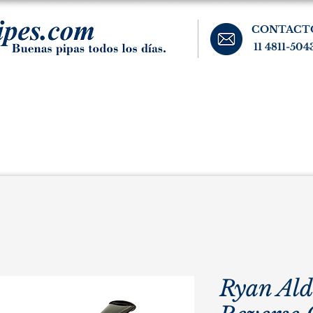
CONTACT
11 4811-504
banos, cigarros, y accesorios para el fumador. Buenos Aires, Argentina.
Pipas Estate
Pipas Raras y Vintage
Tabaco
Accesorio
Ryan Al