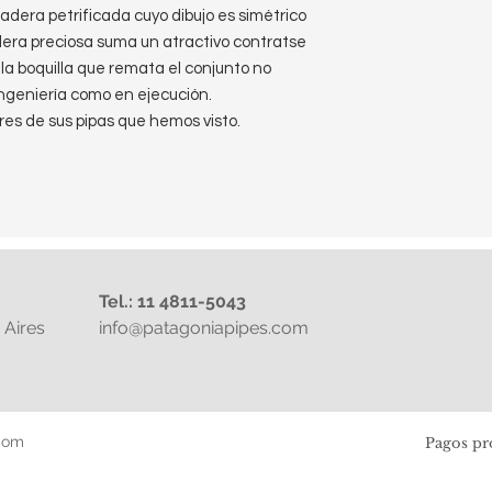
adera petrificada cuyo dibujo es simétrico
adera preciosa suma un atractivo contratse
 la boquilla que remata el conjunto no
ngeniería como en ejecución.
es de sus pipas que hemos visto.
Tel.: 11 4811-5043
Aires
info@patagoniapipes.com
com
Pagos pr