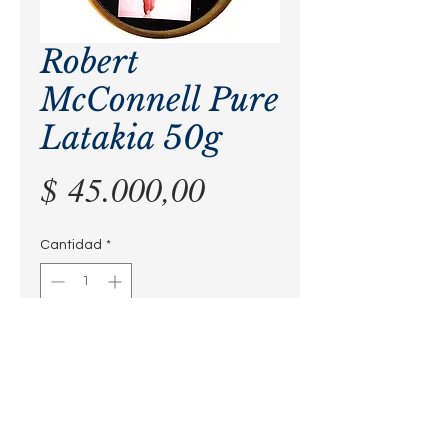
Robert
McConnell Pure
Latakia 50g
Precio
$ 45.000,00
Cantidad
*
Agregar al carrito
Para fumar solo o para crear tus
propias mezclas inglesas.