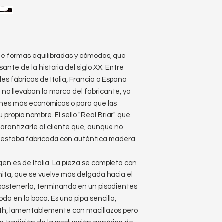
de formas equilibradas y cómodas, que
nte de la historia del siglo XX. Entre
es fábricas de Italia, Francia o España
no llevaban la marca del fabricante, ya
ones más económicas o para que las
 propio nombre. El sello "Real Briar" que
rantizarle al cliente que, aunque no
pa estaba fabricada con auténtica madera
en es de Italia. La pieza se completa con
nita, que se vuelve más delgada hacia el
l sostenerla, terminando en un pisadientes
oda en la boca. Es una pipa sencilla,
h, lamentablemente con macillazos pero