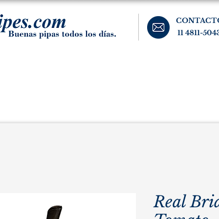
CONTACT
11 4811-504
banos, cigarros, y accesorios para el fumador. Buenos Aires, Argentina.
Pipas Estate
Pipas Raras y Vintage
Tabaco
Accesorio
Real Bri