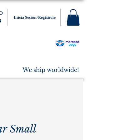
O
Inicia Sesión/Regístrate
3
s
Varios
Cigarros
More
We ship worldwide!
ar Small