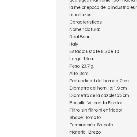
que sigue manteniendo intacta la
la mejor época de la industria eur
macillazos.
Características:
Nomenclatura:
Real Briar
Italy
Estado: Estate 8.5 de 10
Largo: 14cm.
Peso: 23.7 g.
Alto: 3cm.
Profundidad del hornillo: 2cm.
Diámetro del hornillo: 1.9 cm
Diámetro de la cazoleta:3cm
Boquilla: Vulcanita Fishtail
Filtro: sin filtro ni enfriador
Shape: Tomato
Terminación: Smooth
Material: Brezo