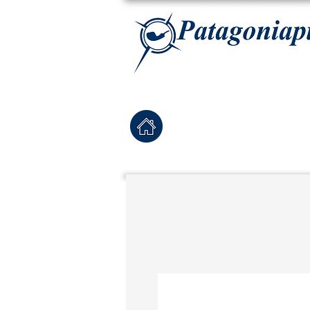
La tabaqueria con la más exclusiva selección de pipas para tabaco, tabaco para pipa, ha
Home
Pipas Nuevas