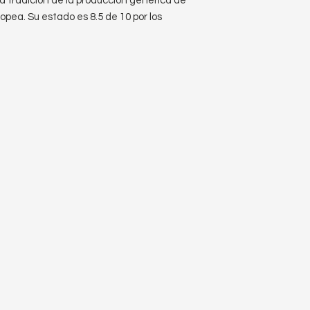
 tradición de la producción genérica de
opea. Su estado es 8.5 de 10 por los