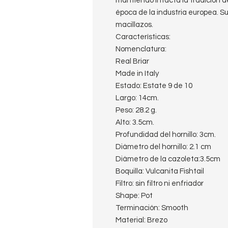
mantiendo intacta la tradición d
época de la industria europea. Su
macillazos.
Características:
Nomenclatura:
Real Briar
Made in Italy
Estado: Estate 9 de 10
Largo: 14cm.
Peso: 28.2 g.
Alto: 3.5cm.
Profundidad del hornillo: 3cm.
Diámetro del hornillo: 2.1 cm
Diámetro de la cazoleta:3.5cm
Boquilla: Vulcanita Fishtail
Filtro: sin filtro ni enfriador
Shape: Pot
Terminación: Smooth
Material: Brezo