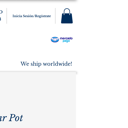
O
Inicia Sesión/Regístrate
3
s
Varios
Cigarros
More
We ship worldwide!
ar Pot