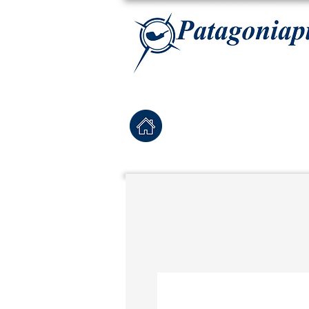
La tabaqueria con la más exclusiva selección de pipas para tabaco, tabaco para pipa, ha
Home
Pipas Nuevas