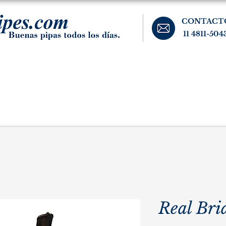
CONTACT
11 4811-504
banos, cigarros, y accesorios para el fumador. Buenos Aires, Argentina.
Pipas Estate
Pipas Raras y Vintage
Tabaco
Accesorio
Real Bri