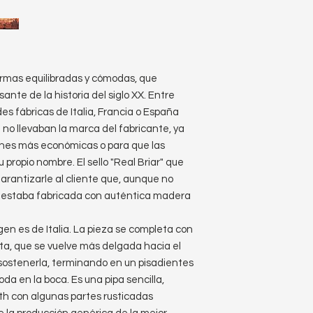
formas equilibradas y cómodas, que
nte de la historia del siglo XX. Entre
es fábricas de Italia, Francia o España
no llevaban la marca del fabricante, ya
ones más económicas o para que las
 propio nombre. El sello "Real Briar" que
rantizarle al cliente que, aunque no
pa estaba fabricada con auténtica madera
en es de Italia. La pieza se completa con
ita, que se vuelve más delgada hacia el
l sostenerla, terminando en un pisadientes
oda en la boca. Es una pipa sencilla,
h con algunas partes rusticadas