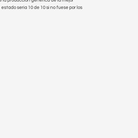
e la producción genérica de la mejor
 estado seria 10 de 10 si no fuese por los