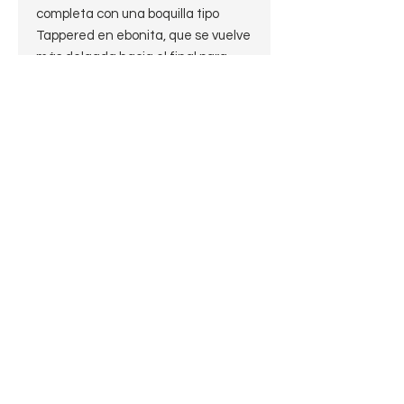
completa con una boquilla tipo
Tappered en ebonita, que se vuelve
más delgada hacia el final para
que sea más liviana al sostenerla,
terminando en un pisadientes tipo
fishtail que la hace muy cómoda en
la boca. Es una pipa sencilla,
honesta y con un acabado Smooth
manteniendo intacta la tradición
de la producción genérica de la
mejor época de la industria
europea. Su estado es 9.5 de 10.
Características:
Nomenclatura:
Real Briar
Made in Italy
Estado: Estate 9.5 de 10
Largo: 14.5cm.
Peso: 32.4 g.