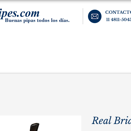
CONTACT
11 4811-504
banos, cigarros, y accesorios para el fumador. Buenos Aires, Argentina.
Pipas Estate
Pipas Raras y Vintage
Tabaco
Accesorio
Real Bri