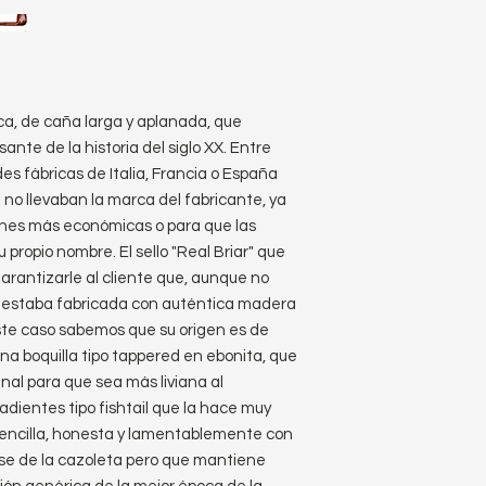
ca, de caña larga y aplanada, que
nte de la historia del siglo XX. Entre
es fábricas de Italia, Francia o España
no llevaban la marca del fabricante, ya
ones más económicas o para que las
 propio nombre. El sello "Real Briar" que
rantizarle al cliente que, aunque no
pa estaba fabricada con auténtica madera
ste caso sabemos que su origen es de
una boquilla tipo tappered en ebonita, que
nal para que sea más liviana al
adientes tipo fishtail que la hace muy
sencilla, honesta y lamentablemente con
ase de la cazoleta pero que mantiene