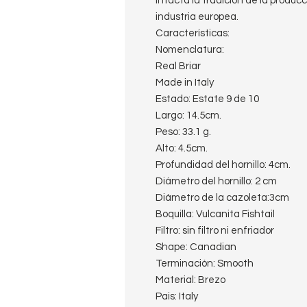
intacta la tradición de la produc
industria europea.
Características:
Nomenclatura:
Real Briar
Made in Italy
Estado: Estate 9 de 10
Largo: 14.5cm.
Peso: 33.1 g.
Alto: 4.5cm.
Profundidad del hornillo: 4cm.
Diámetro del hornillo: 2 cm
Diámetro de la cazoleta:3cm
Boquilla: Vulcanita Fishtail
Filtro: sin filtro ni enfriador
Shape: Canadian
Terminación: Smooth
Material: Brezo
Pais: Italy