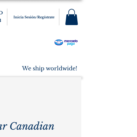
O
Inicia Sesión/Regístrate
3
s
Varios
Cigarros
More
We ship worldwide!
ar Canadian