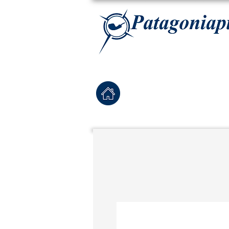
La tabaqueria con la más exclusiva selección de pipas para tabaco, tabaco para pipa, ha
Home
Pipas Nuevas