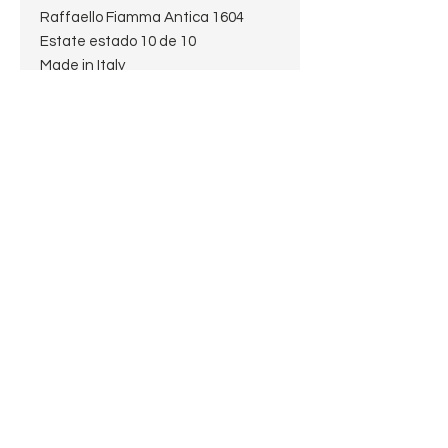
Raffaello Fiamma Antica 1604
Estate estado 10 de 10
Made in Italy
Largo: 15cm
Alto: 4,5 cm
Diámetro de la cazoleta: 3,2 cm
Diámetro del hornillo: 2 cm
Profundidad del hornillo: 3,3 cm
Peso: 39.2 g
Boquilla: Fishtail
Terminación: Smooth
Con enfriador
Pagos procesados por