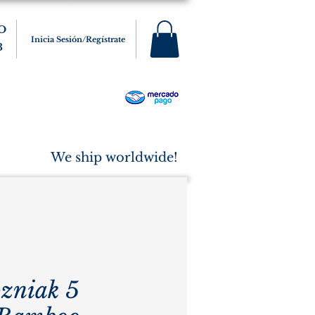
O
Inicia Sesión/Regístrate
3
s
Varios
Cigarros
More
We ship worldwide!
zniak 5