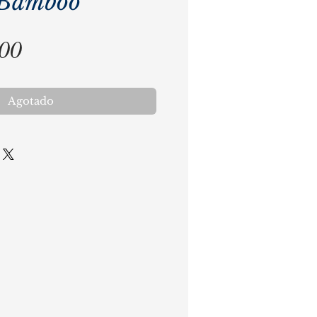
 Bamboo
Precio
,00
Agotado