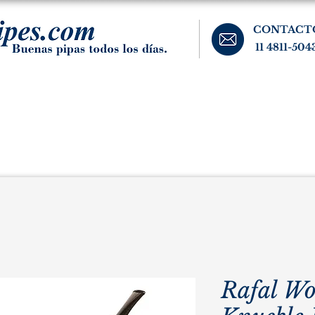
CONTACT
11 4811-504
banos, cigarros, y accesorios para el fumador. Buenos Aires, Argentina.
Pipas Estate
Pipas Raras y Vintage
Tabaco
Accesorio
Rafal Wo