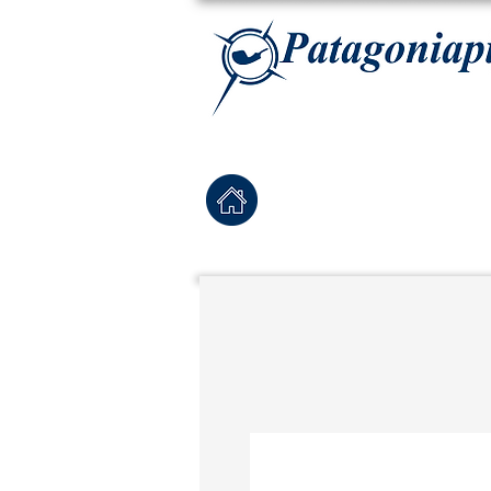
La tabaqueria con la más exclusiva selección de pipas para tabaco, tabaco para pipa, ha
Home
Pipas Nuevas