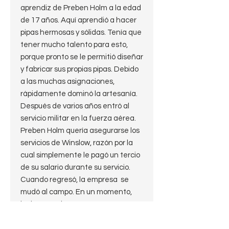
aprendiz de Preben Holm a la edad
de 17 años. Aquí aprendió a hacer
pipas hermosas y sólidas. Tenía que
tener mucho talento para esto,
porque pronto se le permitió diseñar
y fabricar sus propias pipas. Debido
a las muchas asignaciones,
rápidamente dominó la artesanía.
Después de varios años entró al
servicio militar en la fuerza aérea.
Preben Holm quería asegurarse los
servicios de Winslow, razón por la
cual simplemente le pagó un tercio
de su salario durante su servicio.
Cuando regresó, la empresa se
mudó al campo. En un momento,
incluso emplearon a 25 personas,
de las cuales Winslow estaba a
cargo. Después de 17 años, Preben