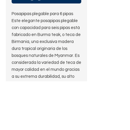
Posapipas plegable para 6 pipas
Este elegante posapipas plegable
con capacidad para seis pipas está
fabricado en Burma teak, o teca de
Birmania, una exclusiva madera
dura tropical originaria de los
bosques naturales de Myanmar. Es
considerada la variedad de teca de
mayor calidad en el mundo gracias
a su extrema durabilidad, su alto
contenido de aceites naturales y su
resistencia inigualable a la
intemperie, la humedad y las
plagas. Con un diseño sumamente
práctico y sofisticado hecho en
Italia, la pieza cuenta con unas
dimensiones compactas de 29 cm