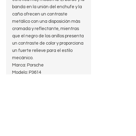
banda en la unión del enchufe y la
caña ofrecen un contraste
metálico con una disposición más
cromada y reflectante, mientras
que el negro de los anillos presenta
un contraste de color y proporciona
un fuerte relieve para el estilo
mecánico.
Marca: Porsche
Modelo: P3614
Largo: 15,5cm
Alto: 5 cm
Diámetro de la cazoleta: 4cm
Diámetro del hornillo: 2 cm
Profundidad del hornillo: 4cm
Peso: 76,9g
Filtro: 9mm
Shape: Half Bent