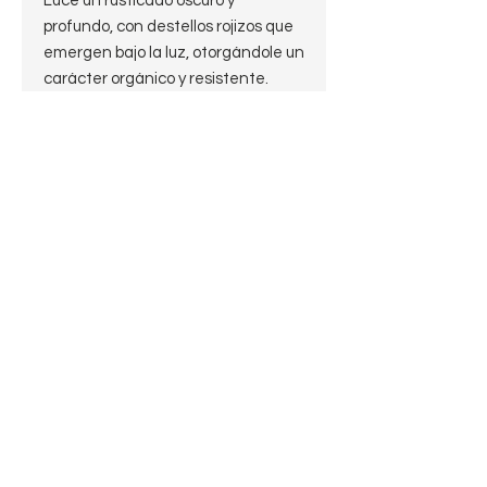
Luce un rusticado oscuro y
profundo, con destellos rojizos que
emergen bajo la luz, otorgándole un
carácter orgánico y resistente.
La boquilla de ebonita negra exhibe
con orgullo el icónico logotipo "P" en
blanco, señal de su linaje
inconfundible.
La transición entre el brezo y la
boquilla está protegida por una
banda metálica pulida, un toque de
luz que refuerza la durabilidad
legendaria de Peterson.
​Es una pieza de "stock antiguo"
lista para convertirse en la
compañera diaria de un fumador
que valore la practicidad sin
renunciar a la historia de Dublín.
Características: