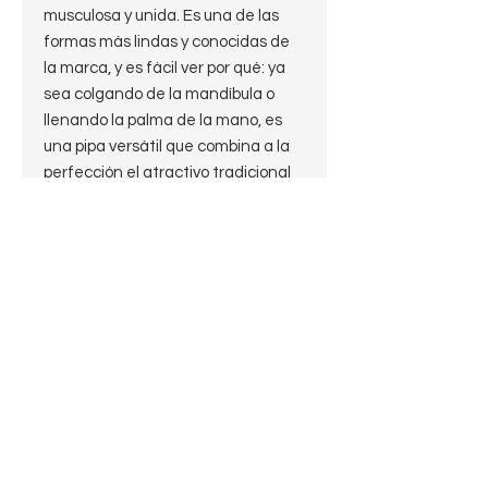
musculosa y unida. Es una de las
formas más lindas y conocidas de
la marca, y es fácil ver por qué: ya
sea colgando de la mandíbula o
llenando la palma de la mano, es
una pipa versátil que combina a la
perfección el atractivo tradicional
con la personalidad reconocible de
Peterson.
La pipa System de Peterson es una
de las innovaciones históricas y
más famosas de la marca
irlandesa, y cuenta con patentes
que se remontan a 1890. El sistema
se compone de tres aspectos: una
montura militar, un depósito de
condensación interno y una
boquilla P-Lip con orificio graduado.
Al ser el único visible externamente