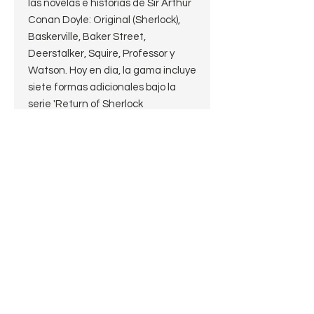
las novelas e historias de Sir Arthur
Conan Doyle: Original (Sherlock),
Baskerville, Baker Street,
Deerstalker, Squire, Professor y
Watson. Hoy en día, la gama incluye
siete formas adicionales bajo la
serie 'Return of Sherlock
Holmes'(regreso de Sherlock
Holmes)(1992-1997) : Rathbone,
Hudson, Mycroft, Le Strade,
Milverton, Strand y Hansom.
Esta adición a la venerable serie
The Return of Sherlock Holmes
toma algo del shape XL02 y le da
una orientación y estética más
vertical. Su robustez y firme
transición ponen de manifiesto la
deterimación y resiliencia del
afamado inspector Lestrade