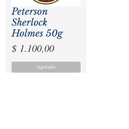
Peterson
Sherlock
Holmes 50g
Precio
$ 1.100,00
Agotado
Una vieja mezcla del siglo IXX que 
combina Virginias Rojos, 
Anaranjados y Brasileros con 
Mysore indio.