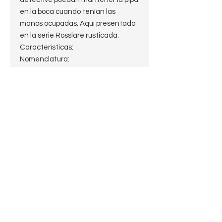
en la boca cuando tenían las
manos ocupadas. Aquí presentada
en la serie Rosslare rusticada.
Características:
Nomenclatura:
Peterson's
Rosslare
Made in the Republic of Ireland
XL11
Estado: Estate 10 de 10
Largo: 15.5 cm.
Peso: 64.4g
Alto: 5.5cm
Profundidad del hornillo:4cm.
Diámetro del hornillo:2 cm
Diámetro de la cazoleta: 4cm
Boquilla: Vulcanita Fishtail
Filtro: sin filtro