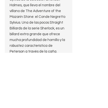
Holmes, que lleva el nombre del
villano de The Adventure of the
Mazarin Stone: el Conde Negretto
Sylvius. Una de las pocos Straight
Billiards de la serie Sherlock, es un
billard extra grande que ofrece
mucha profundidad de hornillo y la
robustez característica de
Peterson a través de la caña.
Características:
Nomenclatura:
Peterson
Kinsale
Made in the Republic of Ireland
XL19
Logo P en la boquilla
Estado: 10 de 10
Largo: 14.5cm.