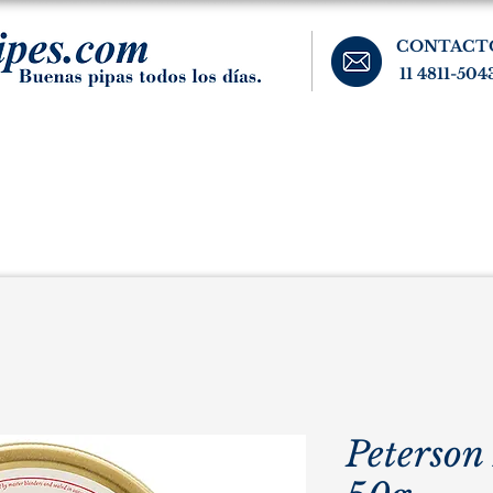
CONTACT
11 4811-504
banos, cigarros, y accesorios para el fumador. Buenos Aires, Argentina.
Pipas Estate
Pipas Raras y Vintage
Tabaco
Accesorio
Peterson