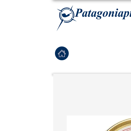
La tabaqueria con la más exclusiva selección de pipas para tabaco, tabaco para pipa, ha
Home
Pipas Nuevas