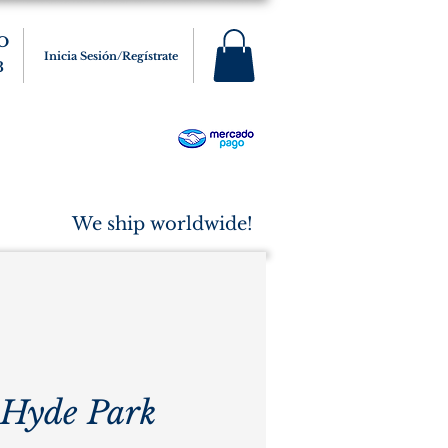
O
Inicia Sesión/Regístrate
3
s
Varios
Cigarros
More
We ship worldwide!
 Hyde Park