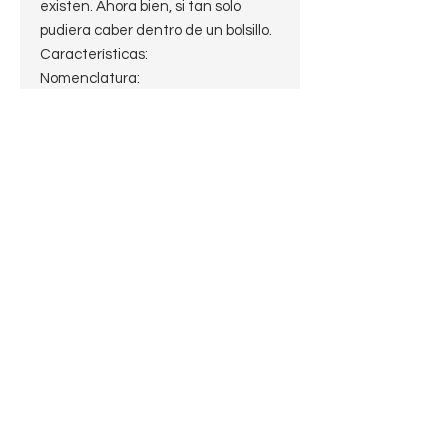
existen. Ahora bien, si tan solo
pudiera caber dentro de un bolsillo.
Características:
Nomenclatura:
Petersons
Churchwarden
Logo P en la boquilla
Peterson's Dublin en la banda de
plata
Largo: 27cm.
Peso: 34.7g.
Alto:4.5cm.
Profundidad del hornillo: 3cm.
Diámetro del hornillo: 1.8cm
Diámetro de la cazoleta:3cm
Boquilla: Vulcanita Fishtail
Filtro: sin filtro
Shape: Churchwarden
Terminación: Ebony