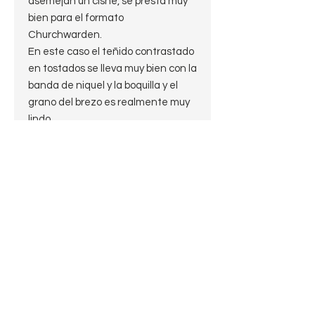
asemejan un cisne, se presta muy
bien para el formato
Churchwarden.
En este caso el teñido contrastado
en tostados se lleva muy bien con la
banda de niquel y la boquilla y el
grano del brezo es realmente muy
lindo.
Para disfrutar con un buen libro o
una buena charla en tu sillón
favorito.
GB
Especificaciones
Largo: 27cm
Nota
Altura de la cazoleta: 4,5cm
Diámetro de la cazoleta: 3,6cm
Las fotos son de la pipa que