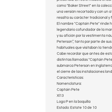
como "Baker Street" en la colec
una versión recortada y con un a
resalta su carácter tradicional y 
El nombre "Captain Pete" rinde 
legendario cofundador de la marc
y su afición por la vestimenta ná
Peterson”, tanto por parte de su
habituales que visitaban la tien
Cabe recordar que antes de esta
distintas llamadas "Captain Pete"
submarca Peterson en Inglater
el cierre de las instalaciones lon
Características:
Nomenclatura:
Captain Pete
Xl13
Logo P en la boquilla
Estado: Estate 10 de 10