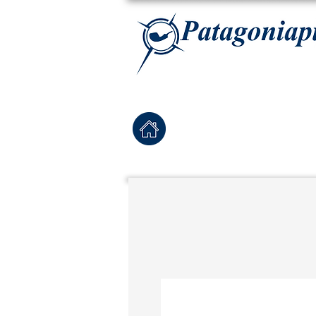
La tabaqueria con la más exclusiva selección de pipas para tabaco, tabaco para pipa, ha
Home
Pipas Nuevas