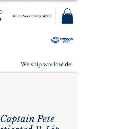
O
Inicia Sesión/Regístrate
3
s
Varios
Cigarros
More
We ship worldwide!
 Captain Pete