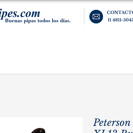
CONTACT
11 4811-504
banos, cigarros, y accesorios para el fumador. Buenos Aires, Argentina.
Pipas Estate
Pipas Raras y Vintage
Tabaco
Accesorio
Peterson