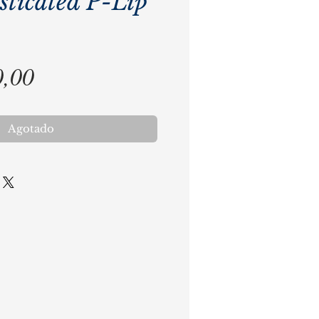
ticated P-Lip
Precio
0,00
Agotado