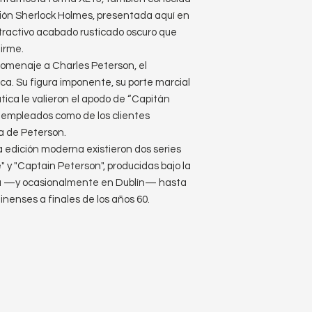
ción Sherlock Holmes, presentada aquí en
tractivo acabado rusticado oscuro que
firme.
homenaje a Charles Peterson, el
a. Su figura imponente, su porte marcial
utica le valieron el apodo de “Capitán
s empleados como de los clientes
da de Peterson.
 edición moderna existieron dos series
 y "Captain Peterson", producidas bajo la
ra —y ocasionalmente en Dublín— hasta
dinenses a finales de los años 60.