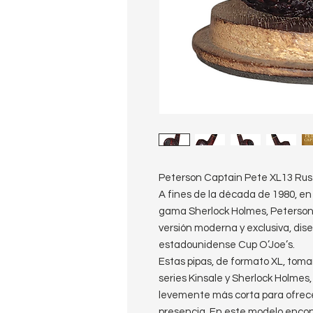
Peterson Captain Pete XL13 Rus
A fines de la década de 1980, en
gama Sherlock Holmes, Peterson 
versión moderna y exclusiva, di
estadounidense Cup O’Joe’s.
Estas pipas, de formato XL, toma
series Kinsale y Sherlock Holmes
levemente más corta para ofrece
presencia. En este modelo enco