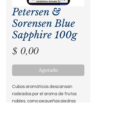
Petersen &
Sorensen Blue
Sapphire 100g
Precio
$ 0,00
Agotado
Cubos aromáticos descansan 
rodeados por el aroma de frutos 
nobles, como pequeñas piedras 
preciosas en un lecho de Black 
Cavendish aterciopelado. La alta 
calidad de los tabacos utilizados 
sumadas al brillante sabor 