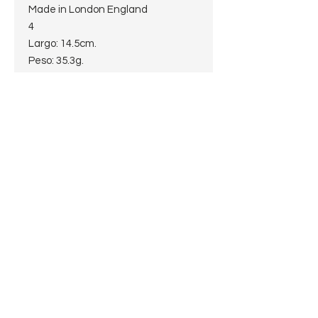
Made in London England
4
Largo: 14.5cm.
Peso: 35.3g.
Alto:4cm.
Profundidad del hornillo: 3.5cm.
Diámetro del hornillo:2cm
Diámetro de la cazoleta:3.2cm
Boquilla: Vulcanita Fishtail
Filtro: sin filtro
Shape: Billiard
Terminación: Smooth
Material: Brezo
Pais: England
Pagos procesados por