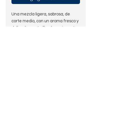
Una mezcla ligera, sabrosa, de
corte medio, con un aroma fresco y
delicadamente floral, que imparte
una fragancia muy agradable.
Mezclada a partir de selectos
Virginias y Burley y refinada con
una pizca de Whiskey Bourbon
(Jack Daniels N°7)
Presentación - 50Grs
Fortaleza - Media
Estilo - Fresco/Floral
Corte - Ribbon
Pagos procesados por