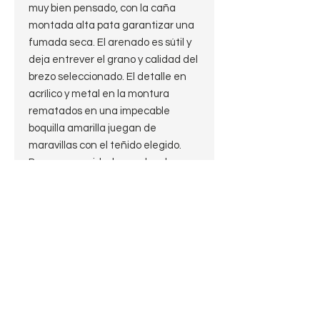
muy bien pensado, con la caña
montada alta pata garantizar una
fumada seca. El arenado es sútil y
deja entrever el grano y calidad del
brezo seleccionado. El detalle en
acrílico y metal en la montura
rematados en una impecable
boquilla amarilla juegan de
maravillas con el teñido elegido.
Buena capacidad, paredes de gran
espesor, buena sensacion en mano,
y equilibrio y comnodidad en boca,
en una pipa masculina y atemporal
con un toque de sofisticación a la
Jeppesen.
Muy buena.
JMV