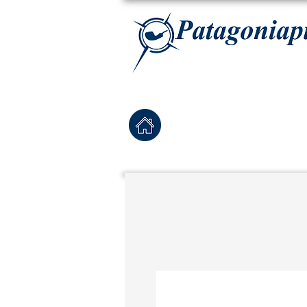
La tabaqueria con la más exclusiva selección de pipas para tabaco, tabaco para pipa, ha
Home
Pipas Nuevas