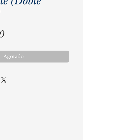
le (Doble
)
Precio
0
Agotado