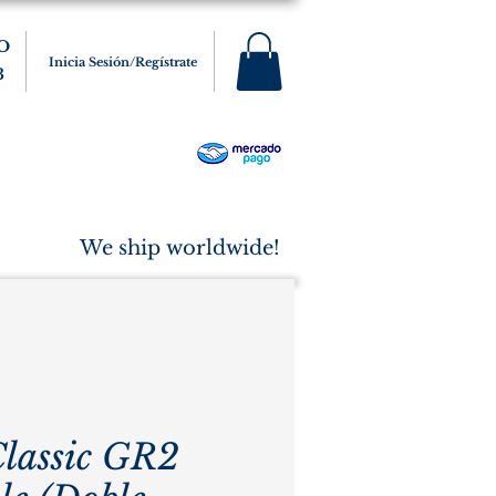
O
Inicia Sesión/Regístrate
3
s
Varios
Cigarros
More
We ship worldwide!
lassic GR2