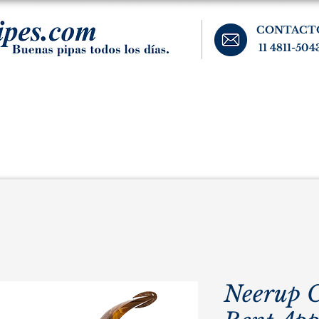
CONTACT
11 4811-504
banos, cigarros, y accesorios para el fumador. Buenos Aires, Argentina.
Pipas Estate
Pipas Raras y Vintage
Tabaco
Accesorio
Neerup C