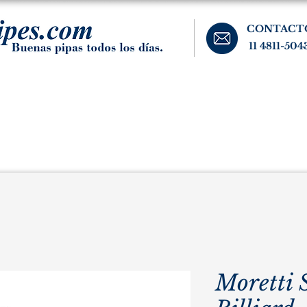
CONTACT
11 4811-504
banos, cigarros, y accesorios para el fumador. Buenos Aires, Argentina.
Pipas Estate
Pipas Raras y Vintage
Tabaco
Accesorio
Moretti 