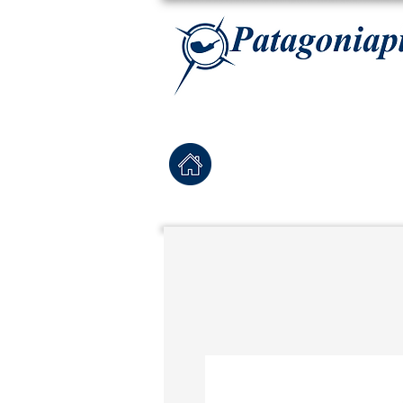
La tabaqueria con la más exclusiva selección de pipas para tabaco, tabaco para pipa, ha
Home
Pipas Nuevas