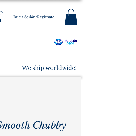
O
Inicia Sesión/Regístrate
3
s
Varios
Cigarros
More
We ship worldwide!
Smooth Chubby