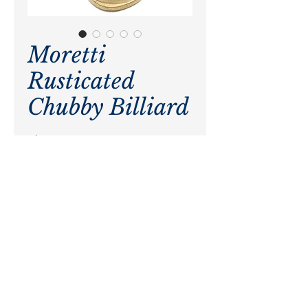
Moretti
Rusticated
Chubby Billiard
Precio
$ 0,00
Agotado
Pagos procesados por