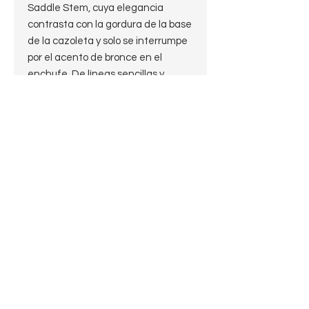
Saddle Stem, cuya elegancia
contrasta con la gordura de la base
de la cazoleta y solo se interrumpe
por el acento de bronce en el
enchufe. De líneas sencillas y
cómoda en prácticamente
cualquier postura para fumar, en la
mano o en la boca, esta pieza
irradia el estilo danés clásico en su
elegancia y falta de aspereza, el
arenado muestra una buena
variedad de ring grain acentuado
por un teñido suave y claro.
Largo: 12.5cm.
Peso: 42 g.
Alto: 4.5cm.
Profundidad del hornillo: 3.5cm.
Diámetro del hornillo: 2cm
Diámetro de la cazoleta: 3,5 cm