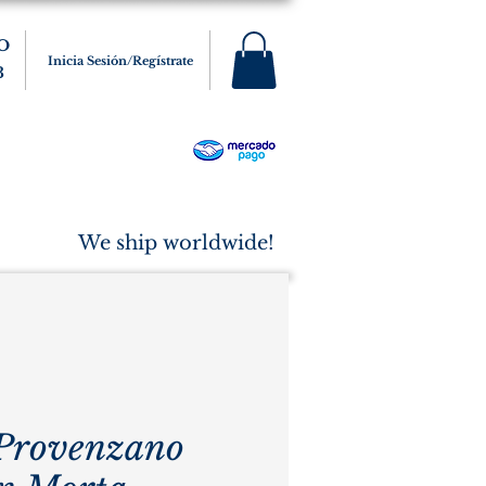
O
Inicia Sesión/Regístrate
3
s
Varios
Cigarros
More
We ship worldwide!
rovenzano