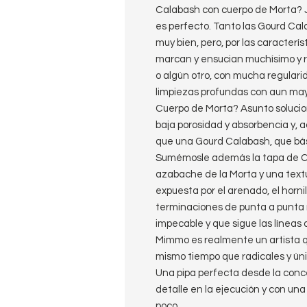
Calabash con cuerpo de Morta? 
es perfecto. Tanto las Gourd Ca
muy bien, pero, por las caracterí
marcan y ensucian muchísimo y re
o algún otro, con mucha regular
limpiezas profundas con aun may
Cuerpo de Morta? Asunto soluci
baja porosidad y absorbencia y
que una Gourd Calabash, que bá
Sumémosle además la tapa de C
azabache de la Morta y una text
expuesta por el arenado, el hornil
terminaciones de punta a punta
impecable y que sigue las líneas d
Mimmo es realmente un artista q
mismo tiempo que radicales y úni
Una pipa perfecta desde la conc
detalle en la ejecución y con una
poco.