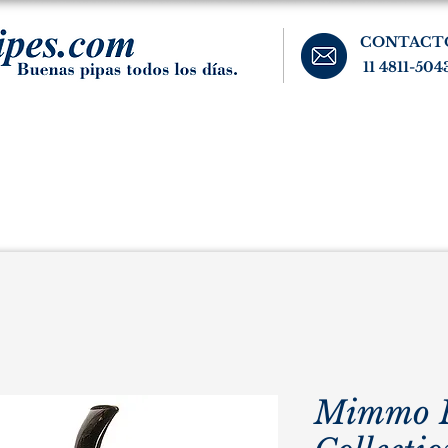
CONTACT
11 4811-504
banos, cigarros, y accesorios para el fumador. Buenos Aires, Argentina.
Pipas Estate
Pipas Raras y Vintage
Tabaco
Accesorio
Mimmo P