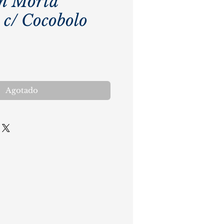
on Morta
 c/ Cocobolo
cio
Agotado