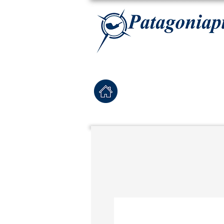
La tabaqueria con la más exclusiva selección de pipas para tabaco, tabaco para pipa, ha
Home
Pipas Nuevas