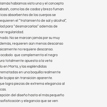
Jamás habíamos visto una y el concepto
labash, como las de caoba y brezo fuman
sticas absorbentes de los cuerpos se
quieren el “tratamiento de sal y alcohol”,
idad para “desmarcarlas” además de
or regularidad.
onado. No se marcan jamás por su muy
, además, requieren aún menos descanso
sicamente no requiere descanso.
ocobolo que complementa el negro
ura totalmente opuesta a la veta
lo en Morta, y las espléndidas
 rematadas en una boquilla realmente
e la pipa sin transición aparente.
ue logra piezas de extrema elegancia al
cas.
epción del diseño hasta el más pequeño
 sofisticación y elegancia que se ven